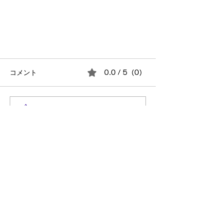
コメント
0.0 / 5（0）
コメントと評価...
なぜあの人は先回りできるの
か？“気づける人”になるための3
Entry
つの方法
自分を信じて突き進め
株式会社TechULTは、システムインテグレーション事業だ