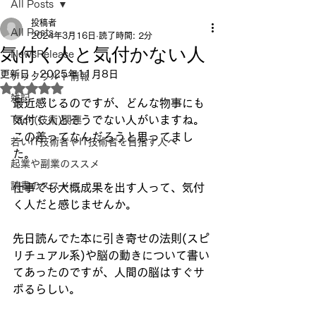
All Posts
投稿者
All Posts
2024年3月16日
読了時間: 2分
気付く人と気付かない人
NewsRelease
更新日：
2025年11月8日
テックウルト情報
5つ星のうちNaNと評価されています。
雑記
最近感じるのですが、どんな物事にも
気付く人とそうでない人がいますね。
Tech(技術)関連
この差ってなんだろうと思ってまし
若いIT技術者やIT技術者を目指す人へ
た。
起業や副業のススメ
読書のススメ
仕事でも大概成果を出す人って、気付
く人だと感じませんか。
先日読んでた本に引き寄せの法則(スピ
リチュアル系)や脳の動きについて書い
てあったのですが、人間の脳はすぐサ
ボるらしい。