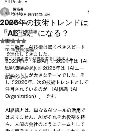
All Posts
投稿者
All Posts
3月13日
読了時間: 4分
2026年の技術トレンドは
NewsRelease
「AI組織」になる？
テックウルト情報
雑記
5つ星のうちNaNと評価されています。
ここ数年、AI技術は驚くべきスピード
Tech(技術)関連
で進化してきました。  
若いIT技術者やIT技術者を目指す人へ
2023年は「生成AI」、2024年は「AI
起業や副業のススメ
コーディング」、2025年は「AIエー
ジェント」が大きなテーマでした。そ
読書のススメ
して2026年、次の技術トレンドとして
注目されているのが 「AI組織（AI 
Organization）」 です。
AI組織とは、単なるAIツールの活用で
はありません。AIがそれぞれ役割を持
ち、人間の会社のようにチームとして