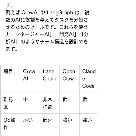
す。  
例えば CrewAI や LangGraph は、複
数のAIに役割を与えてタスクを分担さ
せるためのツールです。これらを使う
と「マネージャーAI」「開発AI」「分
析AI」のようなチーム構造を設計でき
ます。
項目
Crew
Lang
Open
Claud
AI
Chain
Claw
e 
Code
難易
中
非常
低
低
度
に高
OS操
弱い
部分
強い
強い
作