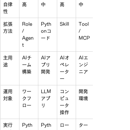
自律
高
中
高
中
性
拡張
Role 
Pyth
Skill
Tool 
方法
/ 
onコ
/ 
Agen
ード
MCP
t
主用
AIチ
AIア
AIオ
AIエ
途
ーム
プリ
ペレ
ンジ
構築
開発
ータ
ニア
ー
運用
ワー
LLM
コン
開発
対象
クフ
アプ
ピュ
環境
ロー
リ
ータ
操作
実行
Pyth
Pyth
ロー
ター