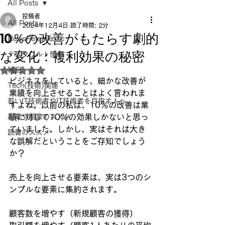
All Posts
投稿者
All Posts
2024年12月4日
読了時間: 2分
10％の改善がもたらす劇的
NewsRelease
な変化：複利効果の秘密
テックウルト情報
雑記
5つ星のうちNaNと評価されています。
ビジネスをしていると、細かな改善が
Tech(技術)関連
業績を向上させることはよく言われま
若いIT技術者やIT技術者を目指す人へ
すよね。以前の私は、10％の改善は業
起業や副業のススメ
績に対して10％の効果しかないと思っ
ていました。しかし、実はそれは大き
読書のススメ
な誤解だということをご存知でしょう
か？
売上を向上させる要素は、実は3つのシ
ンプルな要素に集約されます。
顧客数を増やす（新規顧客の獲得）