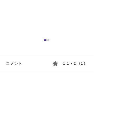
コメント
0.0 / 5（0）
2026年の技術トレンドは
真面目な人ほど
コメントと評価...
「AI組織」になる？
にくい理由
Entry