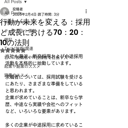
All Posts
投稿者
All Posts
2025年2月4日
読了時間: 3分
行動が未来を変える：採用
NewsRelease
と成長における70：20：
テックウルト情報
10の法則
雑記
Tech(技術)関連
5つ星のうちNaNと評価されています。
当社も最近、新卒採用および中途採用
若いIT技術者やIT技術者を目指す人へ
活動を本格的に始動しています。
起業や副業のススメ
読書のススメ
求職者については、採用試験を受ける
にあたり、さまざまな準備をしている
と思われます。
企業が求めていることは、新卒なら学
歴、中途なら実績や会社へのフィット
など、いろいろな要素があります。
多くの企業が中途採用に求めているこ