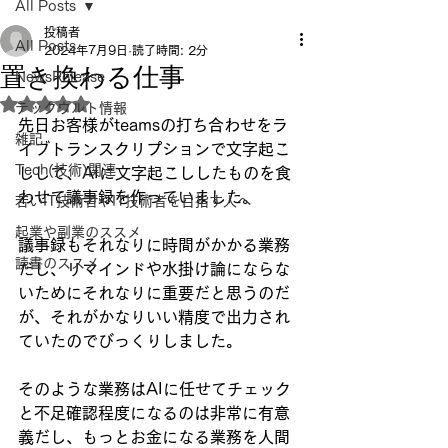
All Posts
投稿者
All Posts
2024年7月9日
読了時間: 2分
置き換わる仕事
NewsRelease
5つ星のうちNaNと評価されています。
テックウルト情報
先日お客様がteamsの打ち合わせをラ
雑記
イブトランスクリプションで文字起こ
Tech(技術)関連
しして、AIに文字起こししたものを食
わせて議事録を作っていました。
若いIT技術者やIT技術者を目指す人へ
起業や副業のススメ
議事録もそれなりに時間がかかる業務
読書のススメ
だし、リマインドや水掛け論にならな
いためにそれなりに重要だと思うのだ
が、それがかなりいい精度で出力され
ていたのでびっくりしました。
そのような業務はAIに任せてチェック
と不足確認程度になるのは非常に有意
義だし、もっとお金になる業務を人間