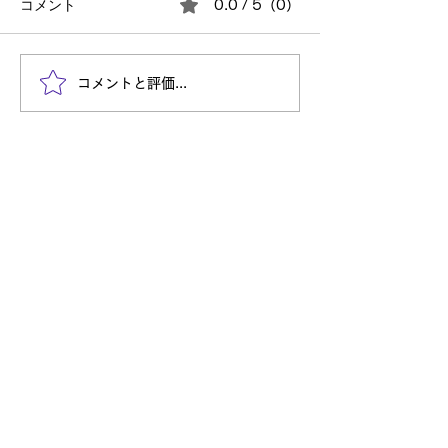
コメント
0.0 / 5（0）
2026年の技術トレンドは
真面目な人ほど
コメントと評価...
「AI組織」になる？
にくい理由
Entry
自分を信じて突き進め
株式会社TechULTは、システムインテグレーション事業だ
けでなく、様々な新しいことに挑戦し続けてまいります。
自分の可能性を発見し社会に価値を提供し活躍したい。
そのような方々からのご応募をお待ちしております。
新卒採用