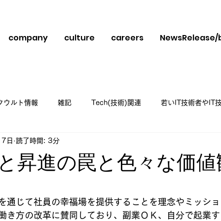
company
culture
careers
NewsRelease/
クウルト情報
雑記
Tech(技術)関連
若いIT技術者やI
月7日
読了時間: 3分
スメ
と昇進の罠と色々な価値
日
と評価されています。
を通じて社員の幸福場を提供することを理念やミッショ
働き方の改革に賛同しており、副業ＯＫ、自分で起業す