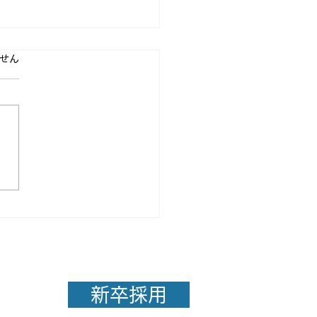
ています。
せん
目な人ほど成果が出にく
由
新卒採用