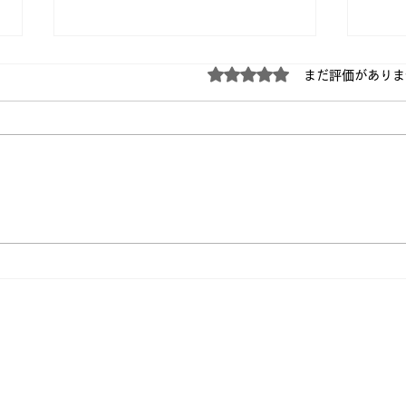
5つ星のうち0と評価され
まだ評価がありま
2026年の技術トレンドは
真面
「AI組織」になる？
い理