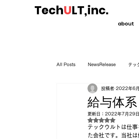
Tech
U
LT,inc.
about
All Posts
NewsRelease
テッ
投稿者
2022年6
起業や副業のススメ
読書のス
給与体系
更新日：
2022年7月29
5つ星のうちNaN
テックウルトは仕事
た会社です。当社は