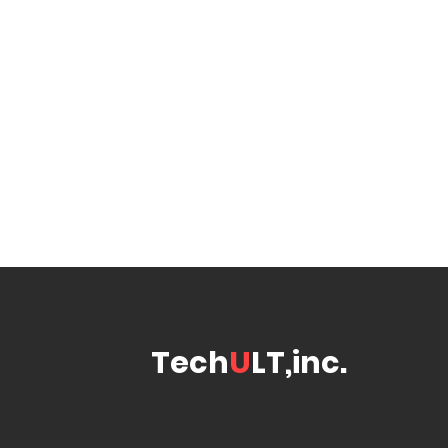
自分を信じて突き進め
株式会社TechULTは、システムインテグレ
く、様々な新しいことに挑戦し続けてまいり
自分の可能性を発見し社会に価値を提供し活
そのような方々からのご応募をお待ちしてお
Tech
U
LT,inc.