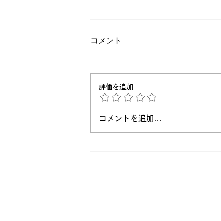
コメント
評価を追加
正論よりも大切なこと。相手
コメントを追加…
が動き出すコミュニケーショ
ンの考え方
Entry