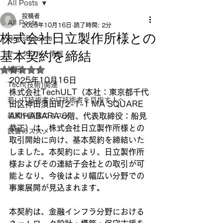
All Posts
投稿者
All Posts
2025年10月16日
読了時間: 2分
株式会社日立製作所様との
NewsRelease
基本契約を締結
テックウルト情報
雑記
5つ星のうちNaNと評価されています。
2025年10月16日
Tech(技術)関連
株式会社TechULT（本社：東京都千代
若いIT技術者やIT技術者を目指す人へ
田区神田須田町2-1-1 MA SQUARE 
起業や副業のススメ
AKIHABARA 6階、代表取締役：船見 
恭正）は、株式会社日立製作所様との
読書のススメ
取引開始に向け、基本契約を締結いた
しました。本契約により、日立製作所
様およびその連結子会社との取引が可
能となり、今後はより幅広い分野での
事業展開が見込まれます。
本契約は、金融インフラ分野における