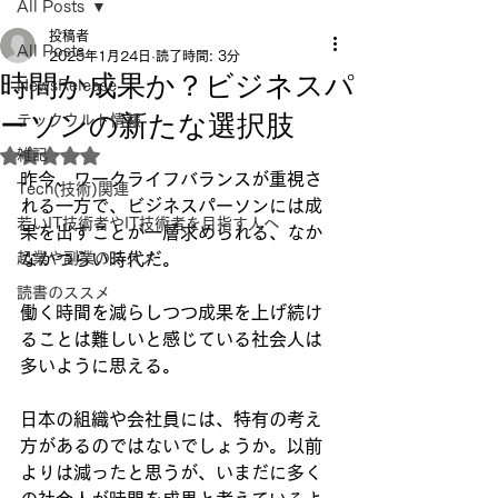
All Posts
投稿者
All Posts
2025年1月24日
読了時間: 3分
時間か成果か？ビジネスパ
NewsRelease
ーソンの新たな選択肢
テックウルト情報
雑記
5つ星のうちNaNと評価されています。
昨今、ワークライフバランスが重視さ
Tech(技術)関連
れる一方で、ビジネスパーソンには成
若いIT技術者やIT技術者を目指す人へ
果を出すことが一層求められる、なか
起業や副業のススメ
なかつらい時代だ。
読書のススメ
働く時間を減らしつつ成果を上げ続け
ることは難しいと感じている社会人は
多いように思える。
日本の組織や会社員には、特有の考え
方があるのではないでしょうか。以前
よりは減ったと思うが、いまだに多く