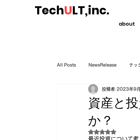
Tech
U
LT,inc.
about
All Posts
NewsRelease
テッ
投稿者
2023年9
起業や副業のススメ
読書のス
資産と投
か？
5つ星のうちNaN
最近投資について考