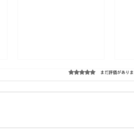
5つ星のうち0と評価され
まだ評価がありま
2026年の技術トレンドは
真面
「AI組織」になる？
い理