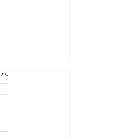
ています。
せん
目な人ほど成果が出にく
由