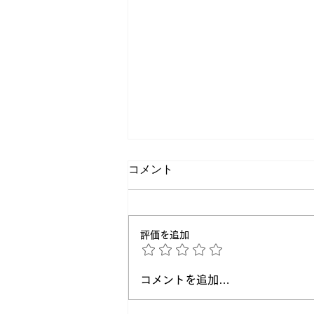
コメント
評価を追加
正論よりも大切なこと。相手
コメントを追加…
が動き出すコミュニケーショ