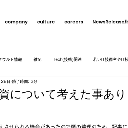
company
culture
careers
NewsRelease/
クウルト情報
雑記
Tech(技術)関連
若いIT技術者やI
月28日
読了時間: 2分
スメ
資について考えた事あり
と評価されています。
えさせられる機会があったので頭の整理のため、記事に