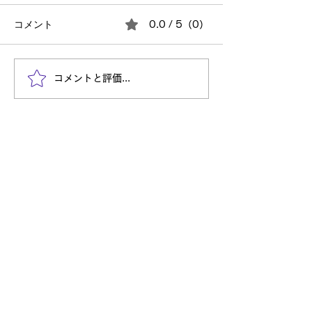
コメント
0.0 / 5（0）
働き方よりも「何を生み
もう師走！みん
コメントと評価...
出せるか」を大切にする
抜けた1年を笑
理由
くります
Entry
自分を信じて突き進め
株式会社TechULTは、システムインテグレーション事業だ
けでなく、様々な新しいことに挑戦し続けてまいります。
自分の可能性を発見し社会に価値を提供し活躍したい。
そのような方々からのご応募をお待ちしております。
新卒採用