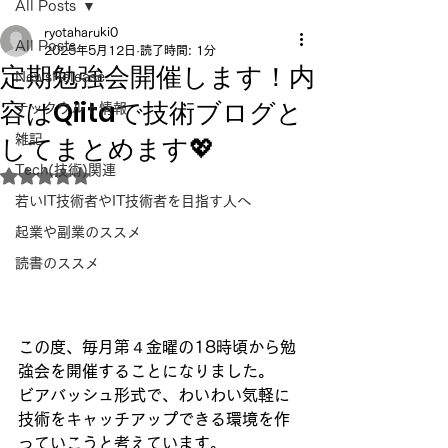
All Posts
ryotaharuki0
All Posts
2025年5月12日
読了時間: 1分
定期勉強会開催します！内
NewsRelease
容はQiitaで技術ブログと
テックウルト情報
してまとめます💖
雑記
Tech(技術)関連
5つ星のうちNaNと評価されています。
若いIT技術者やIT技術者を目指す人へ
起業や副業のススメ
読書のススメ
この度、毎月第４金曜の18時頃から勉
強会を開催することになりました。
ビアバッシュ形式で、わいわい気軽に
技術をキャッチアップできる環境を作
っていこうと考えています。