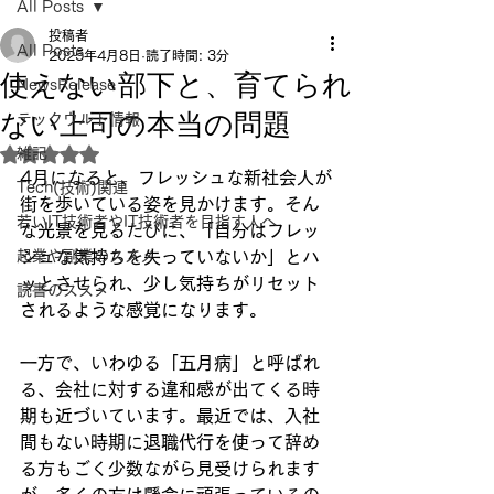
All Posts
投稿者
All Posts
2025年4月8日
読了時間: 3分
使えない部下と、育てられ
NewsRelease
ない上司の本当の問題
テックウルト情報
雑記
5つ星のうちNaNと評価されています。
4月になると、フレッシュな新社会人が
Tech(技術)関連
街を歩いている姿を見かけます。そん
若いIT技術者やIT技術者を目指す人へ
な光景を見るたびに、「自分はフレッ
起業や副業のススメ
シュな気持ちを失っていないか」とハ
ッとさせられ、少し気持ちがリセット
読書のススメ
されるような感覚になります。
一方で、いわゆる「五月病」と呼ばれ
る、会社に対する違和感が出てくる時
期も近づいています。最近では、入社
間もない時期に退職代行を使って辞め
る方もごく少数ながら見受けられます