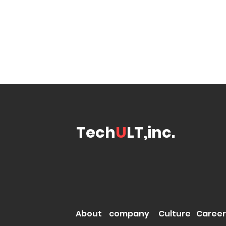
株式会社TechULTは、システムインテグレ
く、様々な新しいことに挑戦し続けてまいり
自分の可能性を発見し社会に価値を提供し活
そのような方々からのご応募をお待ちしてお
Tech
U
LT,inc.
About
company
Culture
Career