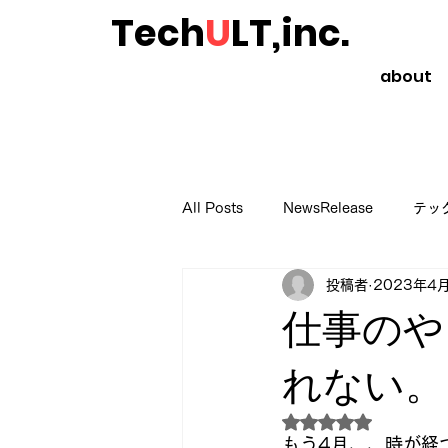
Tech
U
LT,inc.
about
All Posts
NewsRelease
テッ
投稿者
2023年4
起業や副業のススメ
読書のス
仕事のや
れない。
5つ星のうちNaN
もう4月、、時が経