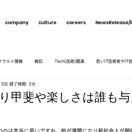
company
culture
careers
NewsRelease/
クウルト情報
雑記
Tech(技術)関連
若いIT技術者やI
月3日
読了時間: 2分
スメ
り甲斐や楽しさは誰も与
と評価されています。
つのは本当に早いですね。桜が満開になり新社会人が期