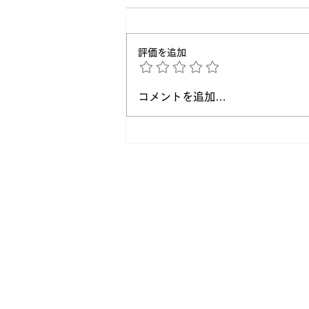
評価を追加
正論よりも大切なこと。相手
コメントを追加…
が動き出すコミュニケーショ
ンの考え方
Entry
自分を信じて突き進め