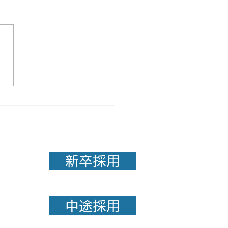
目な人ほど成果が出にく
由
新卒採用
中途採用