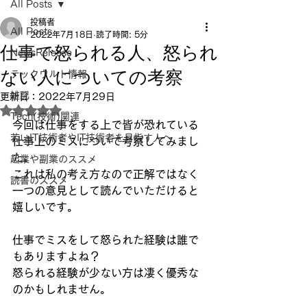
All Posts
投稿者
All Posts
2022年7月18日
読了時間: 5分
仕事で怒られる人、怒られ
NewsRelease
ない人についての考察
テックウルト情報
雑記
更新日：
2022年7月29日
5つ星のうちNaNと評価されています。
Tech(技術)関連
今回は仕事をする上で皆が恐れている
若いIT技術者やIT技術者を目指す人へ
仕事上のミスについて考察してみまし
た。
起業や副業のススメ
これは私の考え方なので正解ではなく
読書のススメ
一つの意見として読んでいただけると
嬉しいです。
仕事でミスをして怒られた経験は誰で
もありますよね？
怒られる経験が少ない方は凄く優秀な
のかもしれません。