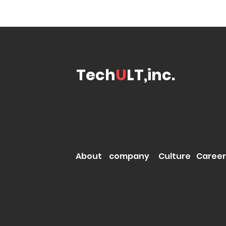
Tech
U
LT,inc.
About
company
Culture
Career