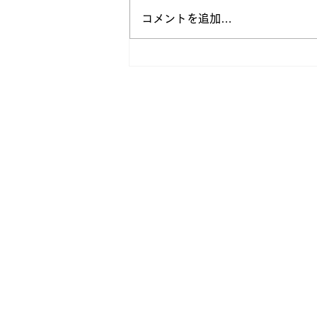
正論よりも大切なこと。相手
コメントを追加…
が動き出すコミュニケーショ
ンの考え方
Entry
自分を信じて突き進め
株式会社TechULTは、システムインテグレ
く、様々な新しいことに挑戦し続けてまいり
自分の可能性を発見し社会に価値を提供し活
そのような方々からのご応募をお待ちしてお