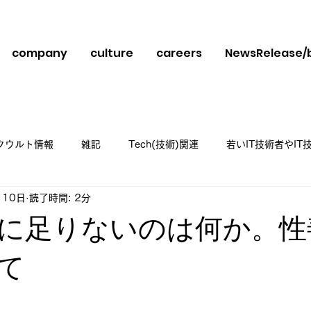
company
culture
careers
NewsRelease/
クウルト情報
雑記
Tech(技術)関連
若いIT技術者やI
月10日
読了時間: 2分
スメ
に足りないのは何か。性
て
日
と評価されています。