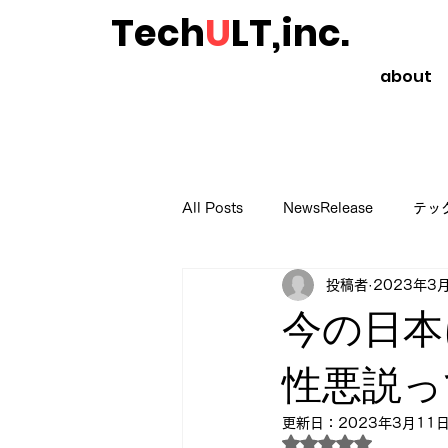
Tech
U
LT,inc.
about
All Posts
NewsRelease
テッ
投稿者
2023年3
起業や副業のススメ
読書のス
今の日本
性悪説っ
更新日：
2023年3月11
5つ星のうちNaN