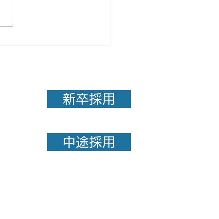
目な人ほど成果が出にく
由
新卒採用
中途採用