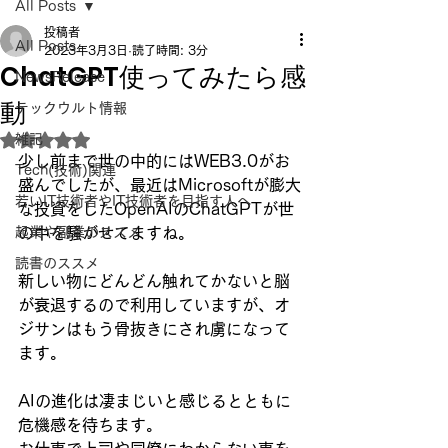
All Posts
投稿者
All Posts
2023年3月3日
読了時間: 3分
ChatGPT使ってみたら感
NewsRelease
動
テックウルト情報
雑記
5つ星のうちNaNと評価されています。
少し前まで世の中的にはWEB3.0がお
Tech(技術)関連
盛んでしたが、最近はMicrosoftが膨大
若いIT技術者やIT技術者を目指す人へ
な投資をしたOpenAIのChatGPTが世
起業や副業のススメ
の中を騒がせてますね。
読書のススメ
新しい物にどんどん触れてかないと脳
が衰退するので利用していますが、オ
ジサンはもう骨抜きにされ虜になって
ます。
AIの進化は凄まじいと感じるとともに
危機感を待ちます。