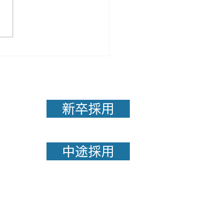
目な人ほど成果が出にく
由
新卒採用
中途採用