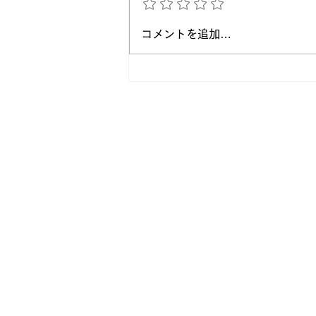
正論よりも大切なこと。相手
コメントを追加…
が動き出すコミュニケーショ
ンの考え方
Entry
自分を信じて突き進め
株式会社TechULTは、システムインテグレ
く、様々な新しいことに挑戦し続けてまいり
自分の可能性を発見し社会に価値を提供し活
そのような方々からのご応募をお待ちしてお