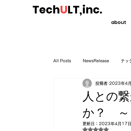
Tech
U
LT,inc.
about
All Posts
NewsRelease
テッ
投稿者
2023年4
起業や副業のススメ
読書のス
人との繋
か？ ～
更新日：
2023年4月17
5つ星のうちNaN