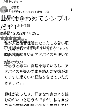
All Posts
投稿者
All Posts
2022年7月3日
読了時間: 2分
世界はきわめてシンプル
NewsRelease
だ！！
テックウルト情報
雑記
更新日：
2022年7月29日
5つ星のうちNaNと評価されています。
Tech(技術)関連
私が入社後管理職になったころ若い頃
若いIT技術者やIT技術者を目指す人へ
に指導をしていただいた方に、いつも
本を読みなさいとアドバイスを頂いて
起業や副業のススメ
いました。
読書のススメ
今思うと非常に真理を得ているし、ア
ドバイスを疑わず本を読んだ記憶があ
りますし凄くいい経験をさせていただ
きました。。
興味があったり、好きな作家の本を読
むのがいいと思うのですが、私は自分
自身が常識や知識が少なく成熟してい