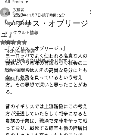
All Posts
投稿者
All Posts
2023年11月7日
読了時間: 2分
『ノブリス・オブリージ
NewsRelease
ュ』
テックウルト情報
雑記
5つ星のうちNaNと評価されています。
『ノブリス・オブリージュ』
Tech(技術)関連
ヨーロッパでよく使われる高貴な人の
若いIT技術者やIT技術者を目指す人へ
義務という意味の言葉らしく社会のエ
起業や副業のススメ
リートたちは、その高貴な身分にとも
なった義務を負っているという考え
読書のススメ
方。その思想で深いと思ったことがあ
る。
昔のイギリスでは上流階級にこの考え
方が浸透していたらしく戦争になると
貴族の子弟は、戦場で先陣を争って戦
っており、戦死する確率も他の階層出