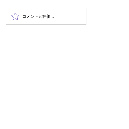
2026年の技術トレンドは
真面目な人ほど
コメントと評価...
「AI組織」になる？
にくい理由
Entry
自分を信じて突き進め
株式会社TechULTは、システムインテグレーション事業だ
けでなく、様々な新しいことに挑戦し続けてまいります。
自分の可能性を発見し社会に価値を提供し活躍したい。
そのような方々からのご応募をお待ちしております。
新卒採用
中途採用