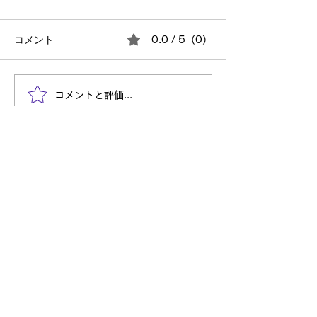
コメント
0.0 / 5（0）
正論よりも大切なこと。
2026年の技術
コメントと評価...
相手が動き出すコミュニ
「AI組織」にな
ケーションの考え方
Entry
自分を信じて突き進め
株式会社TechULTは、システムインテグレーション事業だ
けでなく、様々な新しいことに挑戦し続けてまいります。
自分の可能性を発見し社会に価値を提供し活躍したい。
そのような方々からのご応募をお待ちしております。