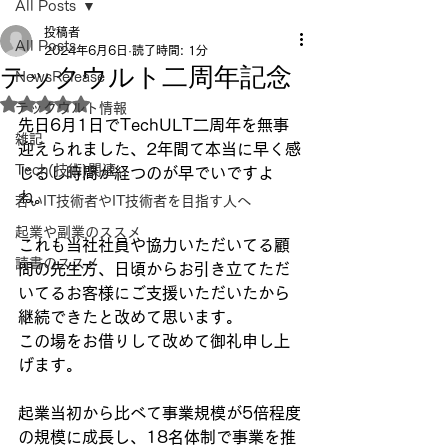
All Posts
投稿者
All Posts
2024年6月6日
読了時間: 1分
テックウルト二周年記念
NewsRelease
5つ星のうちNaNと評価されています。
テックウルト情報
先日6月1日でTechULT二周年を無事
雑記
迎えられました、2年間て本当に早く感
Tech(技術)関連
じるし時間が経つのが早でいですよ
ね。
若いIT技術者やIT技術者を目指す人へ
起業や副業のススメ
これも当社社員や協力いただいてる顧
読書のススメ
問の先生方、日頃からお引き立てただ
いてるお客様にご支援いただいたから
継続できたと改めて思います。
この場をお借りして改めて御礼申し上
げます。
起業当初から比べて事業規模が5倍程度
の規模に成長し、18名体制で事業を推