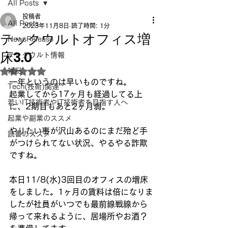
All Posts
投稿者
All Posts
2023年11月8日
読了時間: 1分
テックウルトオフィス増
NewsRelease
床3.0
テックウルト情報
雑記
5つ星のうちNaNと評価されています。
一年というのは早いものですね。
Tech(技術)関連
起業してから17ヶ月も経過してる上
若いIT技術者やIT技術者を目指す人へ
に、2期目もあと2ヶ月弱。
起業や副業のススメ
やりたい事が沢山あるのにまだ殆ど手
読書のススメ
がつけられてない状況、やるやる詐欺
ですね。
本日11/8(水)3回目のオフィスの増床
をしました。1ヶ月の賃料は倍になりま
したが社員がいつでも最前線戦線から
帰って来れるように、居場所やお酒？