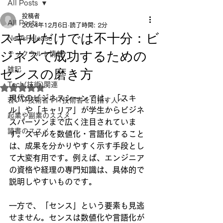
All Posts
投稿者
All Posts
2024年12月6日
読了時間: 2分
スキルだけでは不十分：ビ
NewsRelease
ジネスで成功するための
テックウルト情報
センスの磨き方
雑記
Tech(技術)関連
5つ星のうちNaNと評価されています。
現代のビジネスシーンでは、「スキ
若いIT技術者やIT技術者を目指す人へ
ル」や「キャリア」が学生からビジネ
起業や副業のススメ
スパーソンまで広く注目されていま
読書のススメ
す。スキルを数値化・言語化すること
は、成果を分かりやすく示す手段とし
て大変有用です。例えば、エンジニア
の資格や経理の専門知識は、具体的で
説明しやすいものです。
一方で、「センス」という要素も見逃
せません。センスは数値化や言語化が