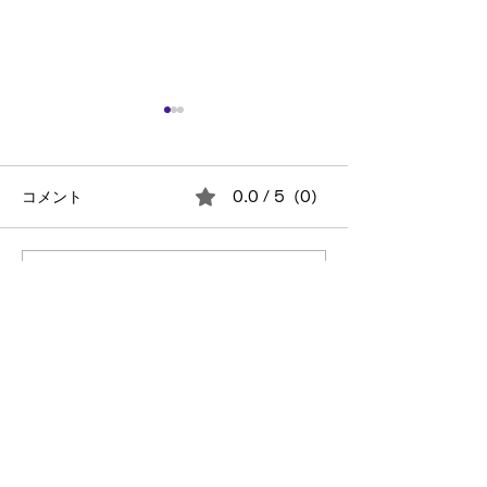
コメント
0.0 / 5（0）
2026年の技術トレンドは
真面目な人ほど
コメントと評価...
「AI組織」になる？
にくい理由
Entry
自分を信じて突き進め