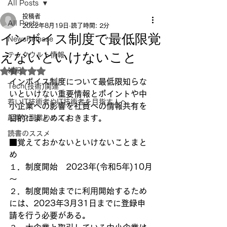
All Posts
投稿者
All Posts
2022年8月19日
読了時間: 2分
インボイス制度で最低限覚
NewsRelease
えないといけないこと
テックウルト情報
雑記
5つ星のうちNaNと評価されています。
インボイス制度について最低限知らな
Tech(技術)関連
いといけない重要情報とポイントや中
若いIT技術者やIT技術者を目指す人へ
小企業への影響を社員への情報共有を
起業や副業のススメ
目的にまとめておきます。
読書のススメ
■覚えておかないといけないことまと
め
１．制度開始　2023年(令和5年)10月
～
２．制度開始までに利用開始するため
には、2023年3月31日までに登録申
請を行う必要がある。