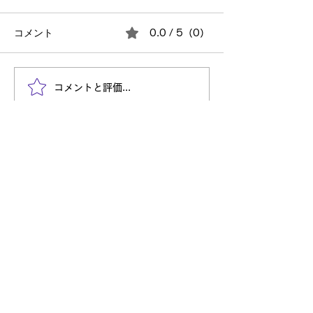
コメント
0.0 / 5（0）
2026年の技術トレンドは
真面目な人ほど
コメントと評価...
「AI組織」になる？
にくい理由
Entry
自分を信じて突き進め
株式会社TechULTは、システムインテグレーション事業だ
けでなく、様々な新しいことに挑戦し続けてまいります。
自分の可能性を発見し社会に価値を提供し活躍したい。
そのような方々からのご応募をお待ちしております。