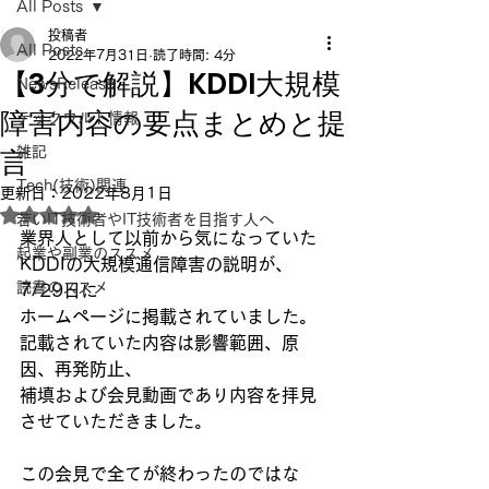
All Posts
投稿者
All Posts
2022年7月31日
読了時間: 4分
【3分で解説】KDDI大規模
NewsRelease
障害内容の要点まとめと提
テックウルト情報
言
雑記
Tech(技術)関連
更新日：
2022年8月1日
5つ星のうちNaNと評価されています。
若いIT技術者やIT技術者を目指す人へ
業界人として以前から気になっていた
起業や副業のススメ
KDDIの大規模通信障害の説明が、
読書のススメ
7/29日に
ホームページに掲載されていました。
記載されていた内容は影響範囲、原
因、再発防止、
補填および会見動画であり内容を拝見
させていただきました。
この会見で全てが終わったのではな