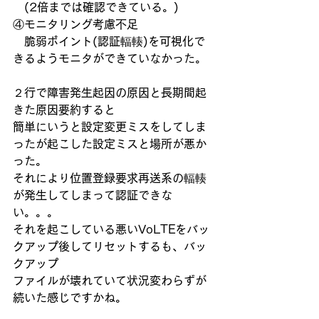
　(2倍までは確認できている。)
④モニタリング考慮不足
　脆弱ポイント(認証輻輳)を可視化で
きるようモニタができていなかった。
２行で障害発生起因の原因と長期間起
きた原因要約すると
簡単にいうと設定変更ミスをしてしま
ったが起こした設定ミスと場所が悪か
った。
それにより位置登録要求再送系の輻輳
が発生してしまって認証できな
い。。。
それを起こしている悪いVoLTEをバッ
クアップ後してリセットするも、バッ
クアップ
ファイルが壊れていて状況変わらずが
続いた感じですかね。