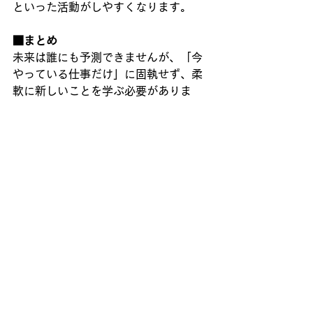
といった活動がしやすくなります。
■まとめ
未来は誰にも予測できませんが、「今
やっている仕事だけ」に固執せず、柔
軟に新しいことを学ぶ必要がありま
す。
「仕事はなくならない」ただし、自分
で考えてチャレンジする人材だけが活
躍できる時代です。
時代が変わっても、「考えて行動する
人材」が求められる本質は変わらない
と、私は思います。
#AI開発
#リストラ
#VibeCoding
若いIT技術者やIT技術者を目指す人へ