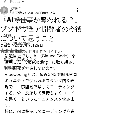
All Posts
投稿者
All Posts
2025年7月20日
読了時間: 5分
「AIで仕事が奪われる？」
NewsRelease
ソフトウェア開発者の今後
テックウルト情報
について思うこと
雑記
Tech(技術)関連
更新日：
2025年7月29日
5つ星のうちNaNと評価されています。
若いIT技術者やIT技術者を目指す人へ
最近当社でも、AI（Claude Code）を
起業や副業のススメ
活用した「VibeCoding」に取り組み、
読書のススメ
社内開発を推進しています。
VibeCodingとは、最近SNSや開発者コ
ミュニティで使われるスラング的な表
現で、「雰囲気で楽しくコーディング
する」や「没頭して気持ちよくコード
を書く」といったニュアンスを含みま
す。
特に、AIに指示してコーディングを進